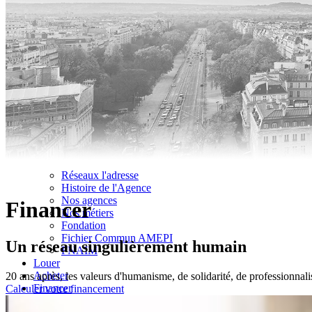
01.64.06.77.77
|
Se connecter
Notre concept
Notre équipe
Recrutement
Réseaux l'adresse
Histoire de l'Agence
Nos agences
Financer
Nos métiers
Fondation
Fichier Commun AMEPI
Un réseau singulièrement humain
FNAIM
Louer
Acheter
20 ans après, les valeurs d'humanisme, de solidarité, de professionnalis
Financer
Calculer votre financement
Vendre